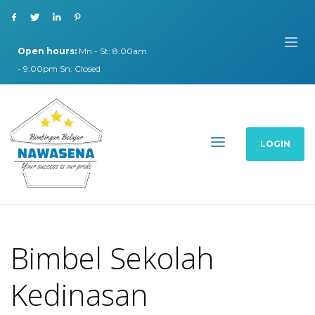
Open hours:
Mn - St: 8:00am
- 9:00pm Sn: Closed
LOGIN
Bimbel Sekolah
Kedinasan